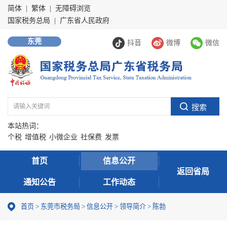
简体
|
繁体
|
无障碍浏览
国家税务总局
|
广东省人民政府
东莞
抖音
微博
微信
本站热词：
个税
增值税
小微企业
社保费
发票
首页
信息公开
返回省局
通知公告
工作动态
首页
>
东莞市税务局
>
信息公开
>
领导简介
> 陈勃