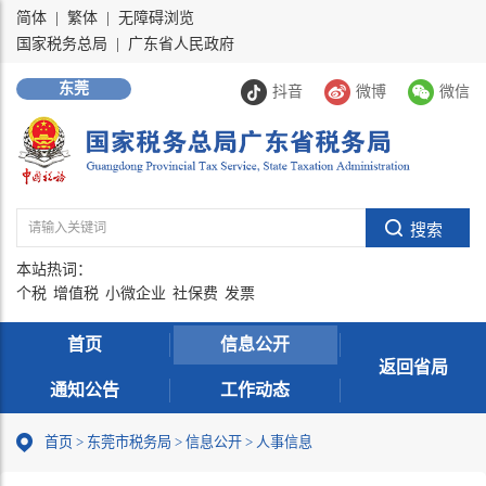
简体
|
繁体
|
无障碍浏览
国家税务总局
|
广东省人民政府
东莞
抖音
微博
微信
本站热词：
个税
增值税
小微企业
社保费
发票
首页
信息公开
返回省局
通知公告
工作动态
首页
>
东莞市税务局
>
信息公开
>
人事信息