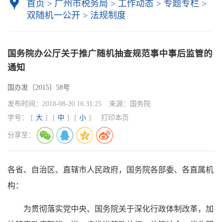
首页
>
广州市税务局
>
工作动态
>
专题专栏
>
双随机一公开
>
法规制度
国务院办公厅关于推广随机抽查规范事中事后监管的
通知
国办发〔2015〕58号
发布时间：
2018-08-20 16:31:25
来源：
国务院
字号：
[
大
]
[
中
]
[
小
]
打印本页
分享至：
各省、自治区、直辖市人民政府，国务院各部委、各直属机
构：
为贯彻落实党中央、国务院关于深化行政体制改革，加