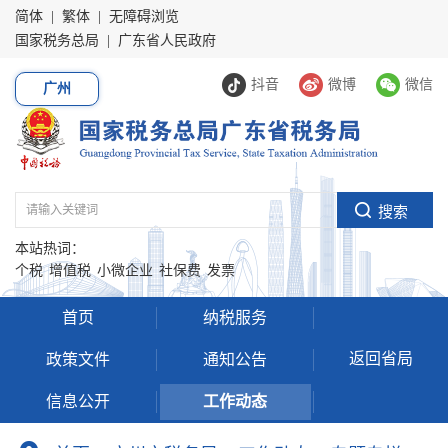
简体
|
繁体
|
无障碍浏览
国家税务总局
|
广东省人民政府
抖音
微博
微信
广州
本站热词：
个税
增值税
小微企业
社保费
发票
首页
纳税服务
返回省局
政策文件
通知公告
信息公开
工作动态