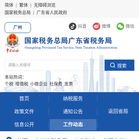
简体
|
繁体
|
无障碍浏览
国家税务总局
|
广东省人民政府
抖音
微博
微信
广州
本站热词：
个税
增值税
小微企业
社保费
发票
首页
纳税服务
返回省局
政策文件
通知公告
信息公开
工作动态