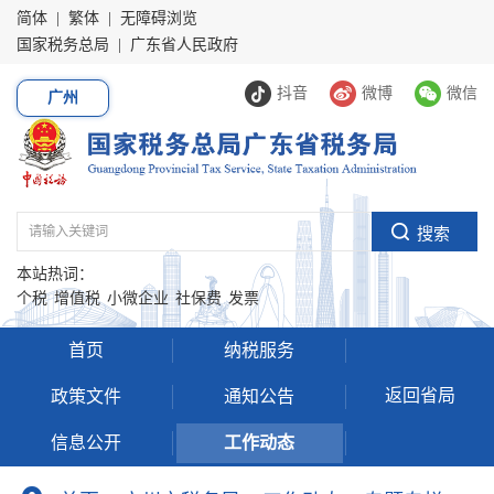
简体
|
繁体
|
无障碍浏览
国家税务总局
|
广东省人民政府
抖音
微博
微信
广州
本站热词：
个税
增值税
小微企业
社保费
发票
首页
纳税服务
返回省局
政策文件
通知公告
信息公开
工作动态