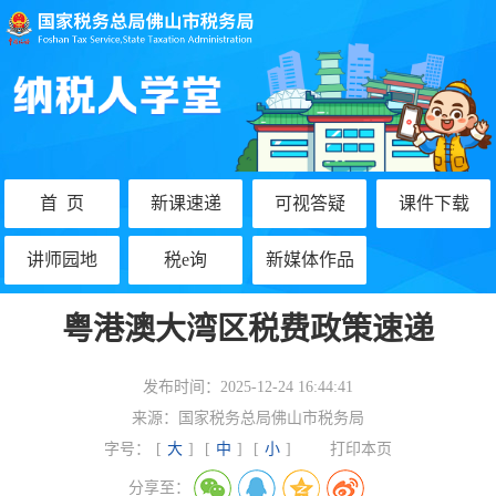
首 页
新课速递
可视答疑
课件下载
讲师园地
税e询
新媒体作品
粤港澳大湾区税费政策速递
发布时间：
2025-12-24 16:44:41
来源：
国家税务总局佛山市税务局
字号：
[
大
]
[
中
]
[
小
]
打印本页
分享至：