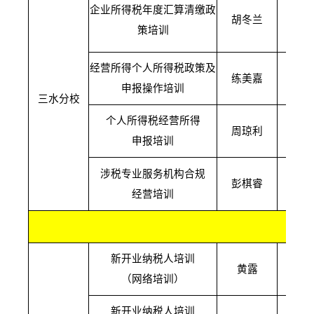
企业所得税年度汇算清缴政
1月
胡冬兰
策培训
09
经营所得个人所得税政策及
1月
练美嘉
申报操作培训
10
三水分校
个人所得税经营所得
1月
周琼利
申报培训
14
涉税专业服务机构合规
1月
彭棋睿
经营培训
10
日
新开业纳税人培训
1月
黄露
（网络培训）
09
新开业纳税人培训
1月