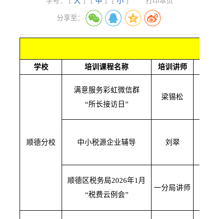
字号：
[
大
]
[
中
]
[
小
]
打印本页
分享至：
专
学校
培训课程名称
培训讲师
培训
满意服务彩虹微信群
1月
梁锡松
“所长接访日”
10
1月
顺德分校
中小税源企业辅导
刘翠
10
顺德区税务局2026年1月
1月
一分局讲师
“税费云例会”
09