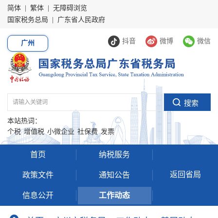
简体
|
繁体
|
无障碍浏览
国家税务总局
|
广东省人民政府
抖音
微博
微信
广州
本站热词：
个税
增值税
小微企业
社保费
发票
首页
纳税服务
返回省局
政策文件
通知公告
信息公开
工作动态