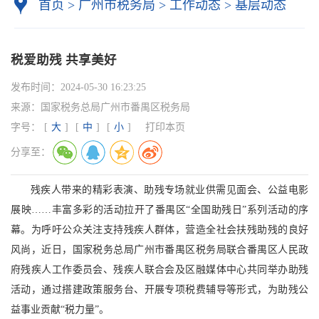
首页
>
广州市税务局
>
工作动态
>
基层动态
税爱助残 共享美好
发布时间：
2024-05-30 16:23:25
来源：
国家税务总局广州市番禺区税务局
字号：
[
大
]
[
中
]
[
小
]
打印本页
分享至：
残疾人带来的精彩表演、助残专场就业供需见面会、公益电影
展映……丰富多彩的活动拉开了番禺区“全国助残日”系列活动的序
幕。为呼吁公众关注支持残疾人群体，营造全社会扶残助残的良好
风尚，近日，国家税务总局广州市番禺区税务局联合番禺区人民政
府残疾人工作委员会、残疾人联合会及区融媒体中心共同举办助残
活动，通过搭建政策服务台、开展专项税费辅导等形式，为助残公
益事业贡献“税力量”。