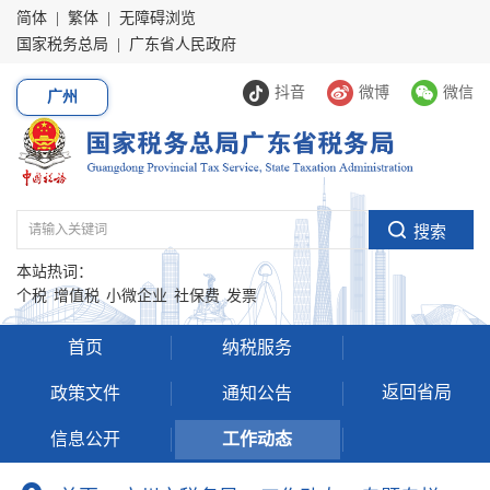
简体
|
繁体
|
无障碍浏览
国家税务总局
|
广东省人民政府
抖音
微博
微信
广州
本站热词：
个税
增值税
小微企业
社保费
发票
首页
纳税服务
返回省局
政策文件
通知公告
信息公开
工作动态