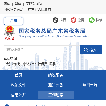
简体
|
繁体
|
无障碍浏览
国家税务总局
|
广东省人民政府
抖音
微博
微信
广州
本站热词：
个税
增值税
小微企业
社保费
发票
首页
纳税服务
返回省局
政策文件
通知公告
信息公开
工作动态