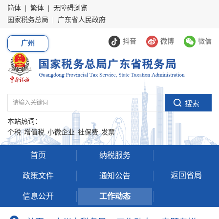
简体
|
繁体
|
无障碍浏览
国家税务总局
|
广东省人民政府
抖音
微博
微信
广州
本站热词：
个税
增值税
小微企业
社保费
发票
首页
纳税服务
返回省局
政策文件
通知公告
信息公开
工作动态