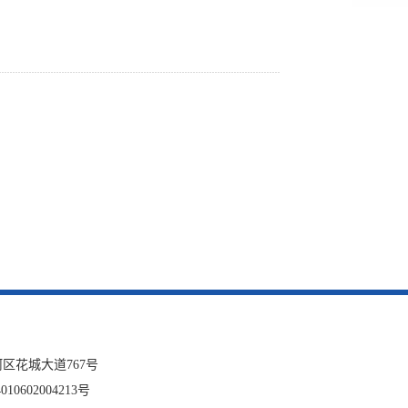
网站
英文网
服务网
公示
税务局
区花城大道767号
微博
10602004213号