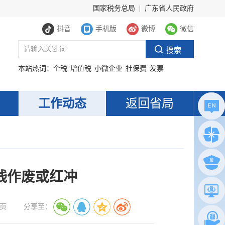
国家税务总局
|
广东省人民政府
抖音
手机版
微博
微信
本站热词：
个税
增值税
小微企业
社保费
发票
工作动态
返回省局
线作废或红冲
页
分享至：