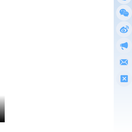
总局
政务
执法
电子
税惠通
微信
新浪
政声