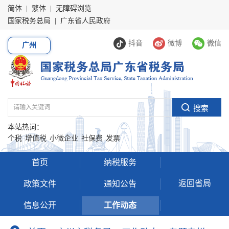
简体
|
繁体
|
无障碍浏览
国家税务总局
|
广东省人民政府
抖音
微博
微信
广州
本站热词：
个税
增值税
小微企业
社保费
发票
首页
纳税服务
返回省局
政策文件
通知公告
信息公开
工作动态