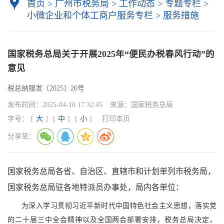
首页
>
广州市税务局
>
工作动态
>
专题专栏
>
小微企业和个体工商户服务专栏
>
服务措施
国家税务总局关于开展2025年“便民办税春风行动”的
意见
税总纳服发〔2025〕20号
发布时间：
2025-04-10 17:32:45
来源：
国家税务总局
字号：
[
大
]
[
中
]
[
小
]
打印本页
分享至：
国家税务总局各省、自治区、直辖市和计划单列市税务局，
国家税务总局驻各地特派员办事处，局内各单位：
为深入学习贯彻习近平新时代中国特色社会主义思想，落实党
的二十届三中全会精神以及全国两会部署安排，税务总局决定，