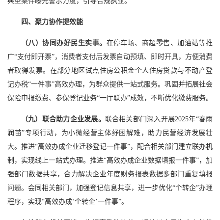
典型案件曝光警示力度，引导合规执业。
四、聚力协作提效能
（八）协同办好民生实事。
在停车场、商超零售、加油站等推
广“支付即开票”，消费者支付后发票自动预填、即时开具，方便消费
者取得发票。在部分地区试点住房公积金个人住房贷款与不动产登
记办税“一件事”高效办理，为群众提供一站式服务。巩固并拓展社会
保险申报缴费、参保登记业务“一厅联办”成效，不断优化缴费服务。
（九）联合助力企业发展。
联合相关部门深入开展2025年“春雨
润苗”专项行动，为小微经营主体纾困解难，助力民营经济发展壮
大。推进“高效办成企业迁移登记一件事”，配合相关部门建立联办机
制，实现线上一站式办理。推进“高效办成企业数据填报一件事”，加
强部门数据共享，合力解决企业年度财务报表数据多部门重复填报
问题。会同相关部门，加强登记信息共享，进一步优化“个转企”办理
程序，实现“高效办成‘个转企’一件事”。