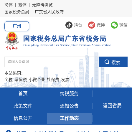
简体
|
繁体
|
无障碍浏览
国家税务总局
|
广东省人民政府
抖音
微博
微信
广州
本站热词：
个税
增值税
小微企业
社保费
发票
首页
纳税服务
返回省局
政策文件
通知公告
信息公开
工作动态