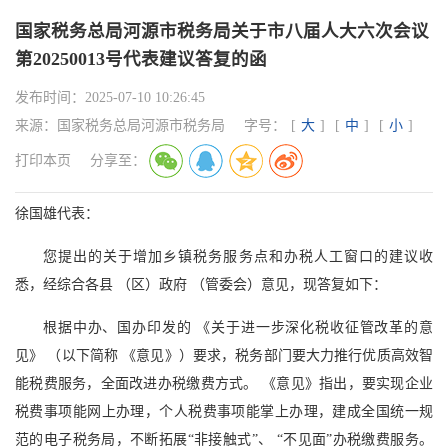
国家税务总局河源市税务局关于市八届人大六次会议
第20250013号代表建议答复的函
发布时间：
2025-07-10 10:26:45
来源：
国家税务总局河源市税务局
字号：
[
大
]
[
中
]
[
小
]
打印本页
分享至：
徐国雄代表：
您提出的关于增加乡镇税务服务点和办税人工窗口的建议收
悉，经综合各县 （区）政府 （管委会）意见，现答复如下：
根据中办、国办印发的 《关于进一步深化税收征管改革的意
见》 （以下简称 《意见》）要求，税务部门要大力推行优质高效智
能税费服务，全面改进办税缴费方式。 《意见》指出，要实现企业
税费事项能网上办理，个人税费事项能掌上办理，建成全国统一规
范的电子税务局，不断拓展“非接触式”、 “不见面”办税缴费服务。