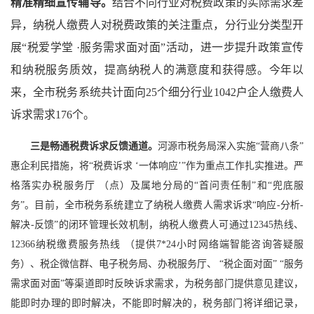
精准精细宣传辅导。
结合不同行业对税费政策的实际需求差
异，纳税人缴费人对税费政策的关注重点，分行业分类型开
展“税爱学堂 ·服务需求面对面”活动，进一步提升政策宣传
和纳税服务质效，提高纳税人的满意度和获得感。今年以
来，全市税务系统共计面向25个细分行业1042户企人缴费人
诉求需求176个。
三是畅通税费诉求反馈通道。
河源市税务局深入实施“营商八条”
惠企利民措施，将“税费诉求 ‘一体响应’”作为重点工作扎实推进。严
格落实办税服务厅 （点）及属地分局的“首问责任制”和“兜底服
务”。目前，全市税务系统建立了纳税人缴费人需求诉求“响应-分析-
解决-反馈”的闭环管理长效机制，纳税人缴费人可通过12345热线、
12366纳税缴费服务热线 （提供7*24小时网络端智能咨询答疑服
务）、税企微信群、电子税务局、办税服务厅、 “税企面对面” “服务
需求面对面”等渠道即时反映诉求需求，为税务部门提供意见建议，
能即时办理的即时解决，不能即时解决的，税务部门将详细记录，