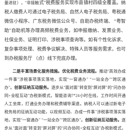
式”税费服务实现市县镇村四级全覆盖。纳
量进驻），“非接触
税人缴费人可通过电子税务局、自然人电子税务局、粤税通
微信小程序、广东税务微信公众号、自助办税终端、 “粤智
助”自助机等办理高频税费业务，如申报缴纳、发票业务、
社保业务、证明打印、涉税事项查询等。如有个性化诉求、
复杂事项处理、税费争议解决、特殊人员等服务需求，也可
到办税服务厅 （点）线下兜底办理。
二是丰富场景化服务措施。
优化税费业务流程。
推动“高效办成
一件事”涉税事项落实落地，实现“一窗通办” “一站全办”“跨区通
办”。
创新征纳互动服务。
逐步从“面对面”转变到“屏对屏”的“问办协
同+全程互动”办税新模式，智能咨询7*24小时在线，工作时间开通
人工坐席，打通业务办理和税费辅导渠道。纳税人可以通过新电子
税务局的征纳互动功能，以视频互动、办成一件事”涉税事项落实落
地，实现“一窗通办” “一站全办”“跨区通办”。
创新征纳互动服务。
逐
步从“面对面”转变到“屏对屏”的“问办协同+全程互动”办税新模式，