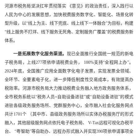
河源市税务局坚决扛牢贯彻落实 《意见》的政治责任，深入践行以
人民为中心的发展思想，加快税费服务数字化、智能化、场景化转
型升级，以“线上为主、线下兜底、线上线下一体融合”为目标，构建
“线上服务不打烊、线下服务无死角、定制服务广覆盖”的税费服务新
体系。
一是拓展数字化服务渠道。
现已全面推行全国统一规范的新电
子税务局，上线277项依申请税费业务， 100%支持“全程网上办”。
2024年底，全国推广应用全面数字化电子发票，实现发票全领域、
全环节、全要素电子化，进一步降低制度性交易成本，有效提高办
税效率。河源市税务局大力推动税费业务融入地方政务服务体系，
全市税务系统以“税务人员+自助设备进驻”或“自助设备进驻”的模式
进驻各级政务服务场所、党群服务中心，全市融入社会化服务网点
共计1701个 （其中市、县级政务服务场所以实体办税服务厅的形式
融入，其他层级服务网点依托电子税务局、 V-Tax远程可视化办税平
台、 “粤智助”等自助办、远程办形式融入并实现390项依申请事项全