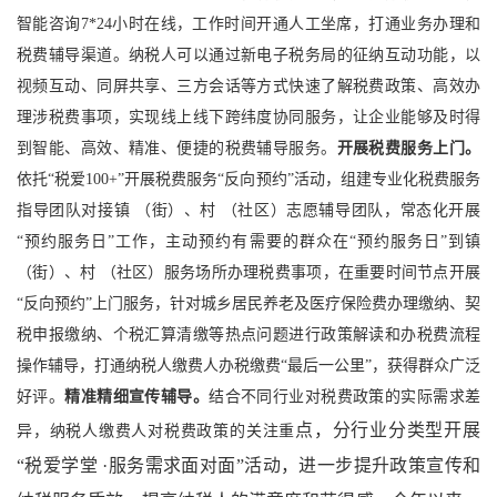
智能咨询7*24小时在线，工作时间开通人工坐席，打通业务办理和
税费辅导渠道。纳税人可以通过新电子税务局的征纳互动功能，以
视频互动、同屏共享、三方会话等方式快速了解税费政策、高效办
理涉税费事项，实现线上线下跨纬度协同服务，让企业能够及时得
到智能、高效、精准、便捷的税费辅导服务。
开展税费服务上门。
依托“税爱100+”开展税费服务“反向预约”活动，组建专业化税费服务
指导团队对接镇 （街）、村 （社区）志愿辅导团队，常态化开展
“预约服务日”工作，主动预约有需要的群众在“预约服务日”到镇
（街）、村 （社区）服务场所办理税费事项，在重要时间节点开展
“反向预约”上门服务，针对城乡居民养老及医疗保险费办理缴纳、契
税申报缴纳、个税汇算清缴等热点问题进行政策解读和办税费流程
操作辅导，打通纳税人缴费人办税缴费“最后一公里”，获得群众广泛
好评。
精准精细宣传辅导。
结合不同行业对税费政策的实际需求差
点，分行业分类型开展
异，纳税人缴费人对税费政策的关注重
“税爱学堂 ·服务需求面对面”活动，进一步提升政策宣传和