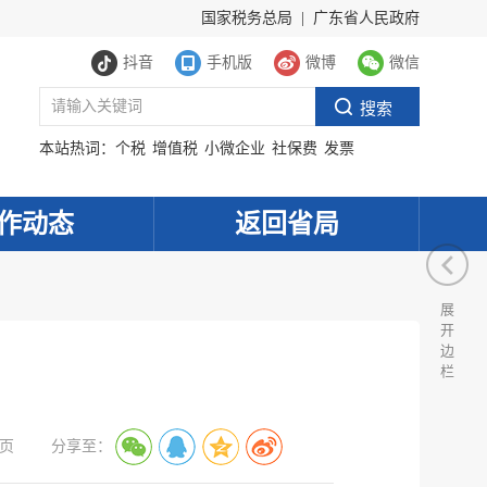
国家税务总局
|
广东省人民政府
抖音
手机版
微博
微信
本站热词：
个税
增值税
小微企业
社保费
发票
作动态
返回省局
展
开
边
栏
页
分享至：