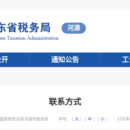
河源
公开
通知公告
工
联系方式
国家税务总局河源市税务局
字号：
[
大
]
[
中
]
[
小
]
打印本