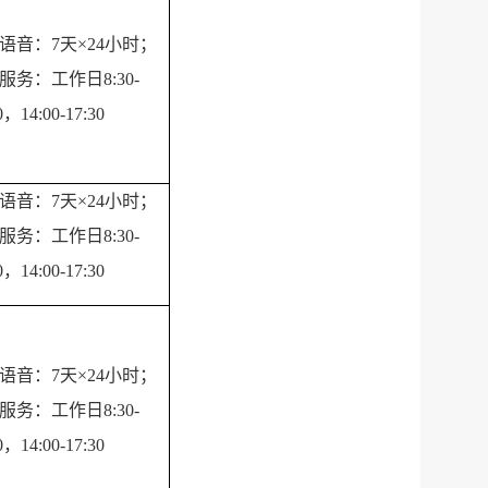
语音：7天×24小时；
服务网
政务
服务：工作日8:30-
0，14:00-17:30
公示
执法
广
东
省
电
子
税
务
局
语音：7天×24小时；
服务：工作日8:30-
微信
0，14:00-17:30
微博
新浪
传递
政声
语音：7天×24小时；
建议
网站
服务：工作日8:30-
0，14:00-17:30