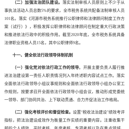
（二）加强法治团队建设。
落实法制审核人员原则上不少于从
事执法活动人员总数5%的要求，全市税务系统共配备法制审核人员
101名。落实《河源市税务系统推行公职律师和法律顾问制度工作方
案（试行）》，积极发挥公职律师和法律顾问在制定重大行政决策
和推进依法行政中的积极作用。截至2020年底，全市税务系统具备
法律职业资格人员15名，其中公职律师9名。
十一、健全依法行政领导体制机制
（一）强化党对依法行政工作的领导
。开展主要负责人履行推
进法治建设第一责任人职责情况列入年终述职内容试点工作。落实
全面依法行政领导小组议事规则和全面依法行政领导小组办公室工
作规则，按要求召开全面依法行政领导小组会议，推动形成党委统
一领导、部门协同共治、上下联动贯通、合力齐促法治工作格局。
（二）强化考核评价和督促检查。
设置“税收法治建设”绩效考评
指标，把法治建设成效作为衡量工作实绩的重要内容。注重收集干
部的个人绩效、平时考核、年度考核、专项考核以及在重点领域、