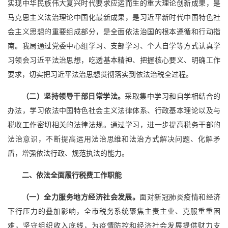
实现中华民族伟大复兴时代要求应运而生的重大理论创新成果，是
马克思主义法治理论中国化最新成果，是习近平新时代中国特色社
会主义思想的重要组成部分，是全面依法治国的根本遵循和行动指
南。我局通过党委中心组学习、支部学习、个人自学等方式认真学
习领会习近平法治思想，吃透基本精神、把握核心要义、明确工作
要求，切实把习近平法治思想贯彻落实到依法治税全过程。
（二）坚持领导干部日常学法。
采取集中学习和自学相结合的
办法，学习依法中国特色社会主义法律体系、行政基本理论以及与
税收工作密切相关的法律法规。通过学习，进一步提高税务干部的
法治意识，不断提高运用法治思维和法治方式解决问题、化解矛
盾，增强依法行政、规范执法的能力。
二、依法全面履行税费工作职能
（一）全力服务地方经济社会发展。
面对新冠肺炎疫情和经济
下行压力的叠加影响，全市税务系统聚焦主责主业、克服重重困
难，坚守组织收入底线，为疫情防控和经济社会发展提供财力支