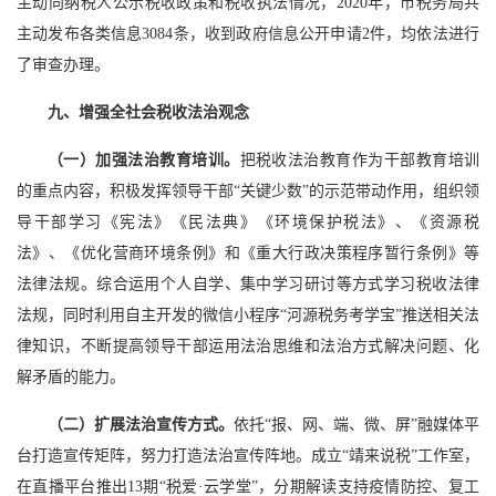
主动向纳税人公示税收政策和税收执法情况，2020年，市税务局共
主动发布各类信息3084条，收到政府信息公开申请2件，均依法进行
了审查办理。
九、增强全社会税收法治观念
（一）加强法治教育培训。
把税收法治教育作为干部教育培训
的重点内容，积极发挥领导干部“关键少数”的示范带动作用，组织领
导干部学习《宪法》《民法典》《环境保护税法》、《资源税
法》、《优化营商环境条例》和《重大行政决策程序暂行条例》等
法律法规。综合运用个人自学、集中学习研讨等方式学习税收法律
法规，同时利用自主开发的微信小程序“河源税务考学宝”推送相关法
律知识，不断提高领导干部运用法治思维和法治方式解决问题、化
解矛盾的能力。
（二）扩展法治宣传方式。
依托“报、网、端、微、屏”融媒体平
台打造宣传矩阵，努力打造法治宣传阵地。成立“靖来说税”工作室，
在直播平台推出13期“税爱·云学堂”，分期解读支持疫情防控、复工