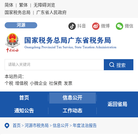
简体
|
繁体
|
无障碍浏览
国家税务总局
|
广东省人民政府
河源
抖音
微博
微信
本站热词：
个税
增值税
小微企业
社保费
发票
首页
信息公开
返回省局
通知公告
工作动态
首页
>
河源市税务局
>
信息公开
>
年度法治报告