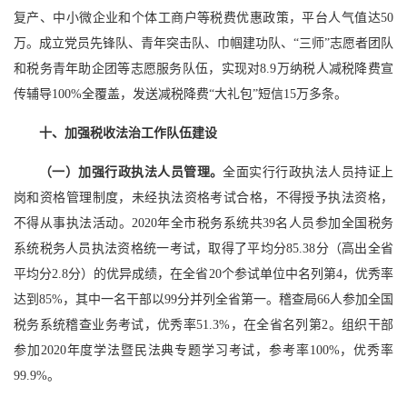
复产、中小微企业和个体工商户等税费优惠政策，平台人气值达50
万。成立党员先锋队、青年突击队、巾帼建功队、“三师”志愿者团队
和税务青年助企团等志愿服务队伍，实现对8.9万纳税人减税降费宣
传辅导100%全覆盖，发送减税降费“大礼包”短信15万多条。
十、加强税收法治工作队伍建设
（一）加强行政执法人员管理。
全面实行行政执法人员持证上
岗和资格管理制度，未经执法资格考试合格，不得授予执法资格，
不得从事执法活动。2020年全市税务系统共39名人员参加全国税务
系统税务人员执法资格统一考试，取得了平均分85.38分（高出全省
平均分2.8分）的优异成绩，在全省20个参试单位中名列第4，优秀率
达到85%，其中一名干部以99分并列全省第一。稽查局66人参加全国
税务系统稽查业务考试，优秀率51.3%，在全省名列第2。组织干部
参加2020年度学法暨民法典专题学习考试，参考率100%，优秀率
99.9%。