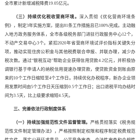
全市累计新增减税降费19.05亿元。
（三）持续优化税收营商环境。
深入贯彻《优化营商环境条
例》，制定3年实施方案，提出81条工作措施且已100%完成。主动融
入地方政务服务体系，全市各级税务部门进驻行政服务中心12个，
不动产交易中心3个。紧扣2020年省营商环境试评价指标关键失分
项，推动实现住房公积金与其他税费联合申报、并联办理，减少办
税次数。通过“银税互动”帮助企业获得信用贷款4.2亿元，并积极协
调银行基于申请人的纳税信用提速办理贷款，使贷款资金到账由原
来的10个工作日缩短至4个工作日。持续优化办税程序，新办企业领
用发票时间由5个工作日天压缩到0.5个工作日；出口退税平均办结时
间为3.5天，比上级要求缩短4.5天。
三、完善依法行政制度体系
（一）持续加强规范性文件监督管理。
严格贯彻落实《税务规
范性文件制定管理办法》，严格按照制定权限和程序制定税费规范
性文件，落实公开征求意见、公平竞争审查、合法性审查和合规性