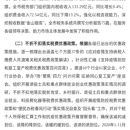
撑。全市税务部门组织国内税收收入133.29亿元，同比增长0.4%；
组织费金收入72.54亿元，同比下降13.2%。强化以税咨政能力，深
挖税收数据“金山银库”，全市税务系统共撰写分析报告75篇，在服务
各级领导决策、助力市场主体发展中发挥了积极作用。
（二）不折不扣落实税费优惠政策。根据
各级已出台的优惠政
策措施，逐一梳理出台涵盖七个方面37条的《应对疫情支持纳税人
缴费人共渡难关相关税费政策解读》，针对性汇编《支持疫情防控
和复工复产税费优惠政策百问百答》。邀请10个行业61家企业、6个
行业协会，举办7场“聚焦‘四力’问计问需 征纳同心复工复产”座谈
会。组织开展退役士兵和重点群体就业创业优惠政策落实情况的调
研，不折不扣地落实脱贫攻坚、乡村振兴、退役士兵和重点群体创
业就业、科技孵化器等税费优惠政策。组织开展疫情防控税费优惠
政策和“便民办税春风行动”落实情况自查及“回头看”工作，并对个税
个人所得税汇算工作和抗疫优惠政策开展督察督导，确保该减的减
到位、该降的降到位、该缓的缓到位、该退的退到位。2020年1-11月