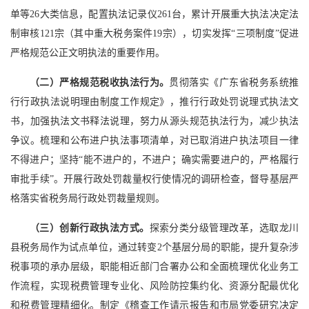
单等26大类信息，配置执法记录仪261台，累计开展重大执法决定法
制审核121宗（其中重大税务案件19宗），切实发挥“三项制度”促进
严格规范公正文明执法的重要作用。
（二）严格规范税收执法行为。
贯彻落实《广东省税务系统推
行行政执法说明理由制度工作规定》，推行行政处罚说理式执法文
书，加强执法文书释法说理，努力从源头规范执法行为，减少执法
争议。梳理和公布进户执法事项清单，对已取消进户执法项目一律
不得进户；坚持“能不进户的，不进户；确实需要进户的，严格履行
审批手续”。开展行政处罚裁量权行使情况的调研检查，督导基层严
格落实省税务局行政处罚裁量规则。
（三）创新行政执法方式。
探索分类分级管理改革，选取龙川
县税务局作为试点单位，通过转变2个基层分局的职能，提升复杂涉
税事项的承办层级，职能相近部门合署办公和全面梳理优化业务工
作流程，实现税费管理专业化、风险防控集约化、资源分配最优化
和税费管理精细化。制定《稽查工作请示报告和市局党委研究决定