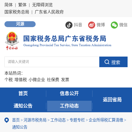
简体
|
繁体
|
无障碍浏览
国家税务总局
|
广东省人民政府
河源
抖音
微博
微信
本站热词：
个税
增值税
小微企业
社保费
发票
首页
信息公开
返回省局
通知公告
工作动态
首页
>
河源市税务局
>
工作动态
>
专题专栏
>
企业所得税汇算清缴
>
通知公告