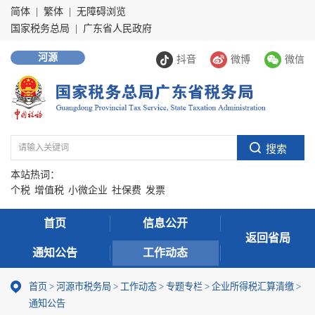
简体
|
繁体
|
无障碍浏览
国家税务总局
|
广东省人民政府
河源
抖音
微博
微信
本站热词：
个税
增值税
小微企业
社保费
发票
首页
信息公开
返回省局
通知公告
工作动态
首页
>
河源市税务局
>
工作动态
>
专题专栏
>
企业所得税汇算清缴
>
通知公告