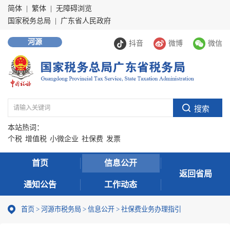
简体
|
繁体
|
无障碍浏览
国家税务总局
|
广东省人民政府
河源
抖音
微博
微信
本站热词：
个税
增值税
小微企业
社保费
发票
首页
信息公开
返回省局
通知公告
工作动态
首页
>
河源市税务局
>
信息公开
>
社保费业务办理指引