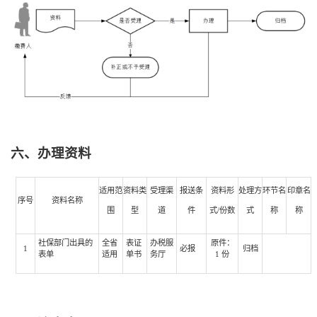
六、办理资料
适用范
资料类
受理渠
报送条
资料形
处理方
环节名
印章名
序号
资料名称
围
型
道
件
式/份数
式
称
称
社保部门出具的
全省
表证
办税服
原件：
1
必报
归档
表单
适用
单书
务厅
1 份