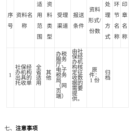
适
资
处
环
印
资料
序
资料名
用
料
受理
报送
理
节
章
形式/
号
称
范
类
渠道
条件
方
名
名
份数
围
型
式
称
称
由社
办税
保经
服务
办机
厅、
社保经
全
构核
电子
原
办机构
省
其
定征
归
1
税务
件：
出具的
适
他
收数
档
局
1 份
托收单
用
据的
（网
需要
页
提
端）
供。
七、
注意事项