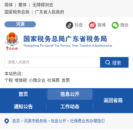
简体
|
繁体
|
无障碍浏览
国家税务总局
|
广东省人民政府
河源
抖音
微博
微信
本站热词：
个税
增值税
小微企业
社保费
发票
首页
信息公开
返回省局
通知公告
工作动态
首页
>
河源市税务局
>
信息公开
>
社保费业务办理指引