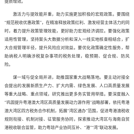
提质增效。
激活力与提效能并重，助力实施更加积极的宏观政策。要围绕
“规范税收优惠政策”，在精准释放政策红利、激发经营主体活力的同
时，着力提升政策管理效能，更好助力宏观经济调控。要强化政策
适用性管理，坚持案头大数据分析和深入一线实地核查相结合，扩
大合规管理半径，提升风险应对效益。要优化政策确定性服务，帮
助纳税人明确涉税复杂事项的税务处理，稳预期、促合规、防风
险。
谋一域与促全局并进，助推国家重大战略落地。要主动对接全
会提出的发展新质生产力、扩大内需、绿色发展、人口高质量发展
等重大战略、重点领域，研究推出更多务实管用举措。要深度融入
“巩固提升粤港澳大湾区高质量发展动力源作用”战略部署，依托粤港
澳大湾区四方税务合作机制，拓展“湾区通办”范围，促进粤港澳税收
规则衔接、机制对接、征管服务协同，探索推动大湾区与海南自贸
港税收联合监管，助力粤琼产业协同互补、“港”“湾”联动发展。