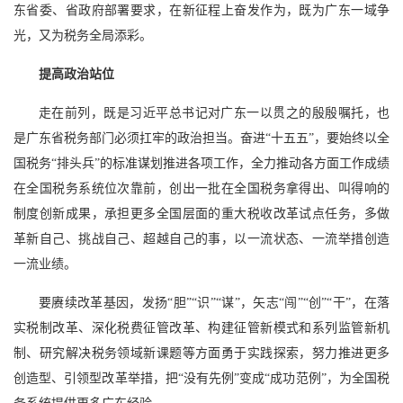
东省委、省政府部署要求，在新征程上奋发作为，既为广东一域争
光，又为税务全局添彩。
提高政治站位
走在前列，既是习近平总书记对广东一以贯之的殷殷嘱托，也
是广东省税务部门必须扛牢的政治担当。奋进“十五五”，要始终以全
国税务“排头兵”的标准谋划推进各项工作，全力推动各方面工作成绩
在全国税务系统位次靠前，创出一批在全国税务拿得出、叫得响的
制度创新成果，承担更多全国层面的重大税收改革试点任务，多做
革新自己、挑战自己、超越自己的事，以一流状态、一流举措创造
一流业绩。
要赓续改革基因，发扬“胆”“识”“谋”，矢志“闯”“创”“干”，在落
实税制改革、深化税费征管改革、构建征管新模式和系列监管新机
制、研究解决税务领域新课题等方面勇于实践探索，努力推进更多
创造型、引领型改革举措，把“没有先例”变成“成功范例”，为全国税