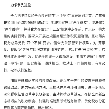
力求争先进位
全会把坚持党的全面领导摆在“六个坚持”重要原则之首。广东省
税务部门必须旗帜鲜明讲政治，始终坚定捍卫“两个确立”、坚决做到
“两个维护”，并转化为在落实“十五五”规划中走在前、作示范、挑大
梁的实际行动。要深入开展违规招商引资涉税问题治理，坚决落实
税务总局党委“四个不得”要求。健全完善预警监控模型，对“开票
多、税收少”等异常情况常态化加强监控，坚决打击“开票经济”、违
规税收返还等行为，促进全国统一大市场建设。要着力破解“上热中
温下冷”问题，压实责任、激励担当，推动上下同频共振、有令必
行，破除执行温差。
加快推进和落实税务领域改革。要以实干先行的姿态推进税务
领域改革，助力完善地方税、直接税体系等涉税部署，进一步落实
深化税收征管改革中长期部署，主动揭榜改革试点，在健全同新业
态相适应的税收制度、加强终端消费领域税务监管、优化税收分配
规则等方面开动脑筋、蹚出新路。