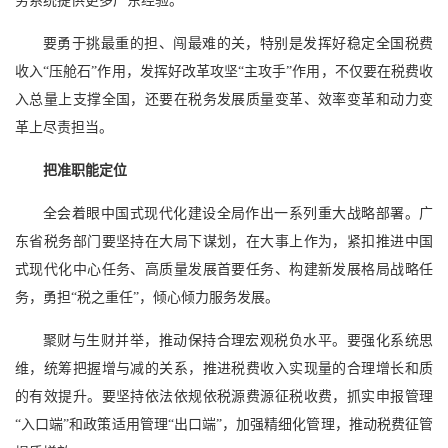
务系统提供更多广东经验。
要勇于挑最重的担、闯最难的关，特别是发挥好稳定全国税费
收入“压舱石”作用，发挥好改革攻坚“主攻手”作用，不仅要在税费收
入总量上支撑全国，还要在税务发展质量变革、效率变革和动力变
革上尽责担当。
把准职能定位
全会着眼中国式现代化建设全局作出一系列重大战略部署。广
东省税务部门要坚持在大局下谋划，在大事上作为，紧扣推进中国
式现代化中心任务、高质量发展首要任务、构建新发展格局战略任
务，勇担“税之重任”，倾心倾力服务发展。
聚财与生财并举，推动保持合理宏观税负水平。要强化系统思
维，统筹把握增与减的关系，推进税费收入实现量的合理增长和质
的有效提升。要坚持依法依规依税源费源征税收费，抓实申报管理
“入口端”和政策适用管理“出口端”，加强精细化管理，推动税费征管