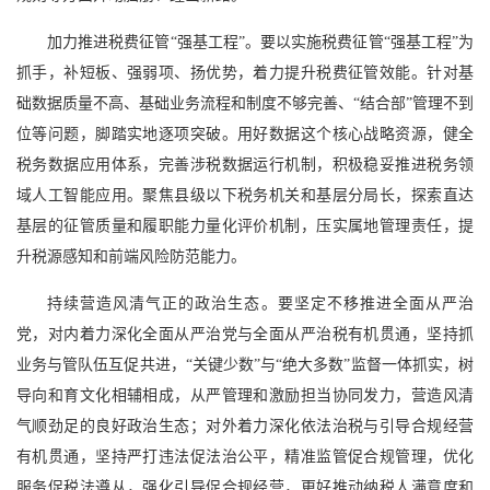
加力推进税费征管“强基工程”。要以实施税费征管“强基工程”为
抓手，补短板、强弱项、扬优势，着力提升税费征管效能。针对基
础数据质量不高、基础业务流程和制度不够完善、“结合部”管理不到
位等问题，脚踏实地逐项突破。用好数据这个核心战略资源，健全
税务数据应用体系，完善涉税数据运行机制，积极稳妥推进税务领
域人工智能应用。聚焦县级以下税务机关和基层分局长，探索直达
基层的征管质量和履职能力量化评价机制，压实属地管理责任，提
升税源感知和前端风险防范能力。
持续营造风清气正的政治生态。要坚定不移推进全面从严治
党，对内着力深化全面从严治党与全面从严治税有机贯通，坚持抓
业务与管队伍互促共进，“关键少数”与“绝大多数”监督一体抓实，树
导向和育文化相辅相成，从严管理和激励担当协同发力，营造风清
气顺劲足的良好政治生态；对外着力深化依法治税与引导合规经营
有机贯通，坚持严打违法促法治公平，精准监管促合规管理，优化
服务促税法遵从，强化引导促合规经营，更好推动纳税人满意度和