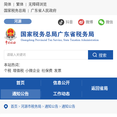
简体
|
繁体
|
无障碍浏览
国家税务总局
|
广东省人民政府
河源
抖音
微博
微信
本站热词：
个税
增值税
小微企业
社保费
发票
首页
信息公开
返回省局
通知公告
工作动态
首页
>
河源市税务局
>
通知公告
>
通知公告