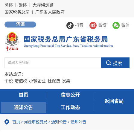
简体
|
繁体
|
无障碍浏览
国家税务总局
|
广东省人民政府
河源
抖音
微博
微信
本站热词：
个税
增值税
小微企业
社保费
发票
首页
信息公开
返回省局
通知公告
工作动态
首页
>
河源市税务局
>
通知公告
>
通知公告