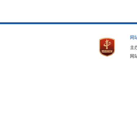
网
主
网站