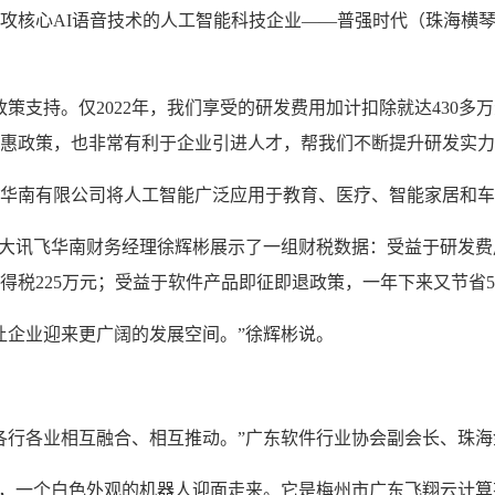
攻核心AI语音技术的人工智能科技企业——普强时代（珠海横
策支持。仅2022年，我们享受的研发费用加计扣除就达430多万
惠政策，也非常有利于企业引进人才，帮我们不断提升研发实力
华南有限公司将人工智能广泛应用于教育、医疗、智能家居和车
大讯飞华南财务经理徐辉彬展示了一组财税数据：受益于研发费用加
所得税225万元；受益于软件产品即征即退政策，一年下来又节省5
让企业迎来更广阔的发展空间。”徐辉彬说。
各行各业相互融合、相互推动。”广东软件行业协会副会长、珠
里，一个白色外观的机器人迎面走来。它是梅州市广东飞翔云计