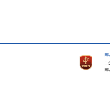
网
主
网站