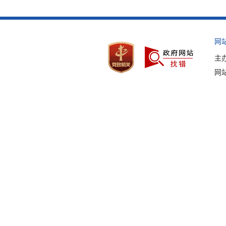
网
主
网站