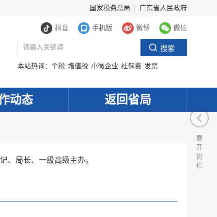
国家税务总局
|
广东省人民政府
抖音
手机版
微博
微信
本站热词：
个税
增值税
小微企业
社保费
发票
作动态
返回省局
展
开
边
记、局长、一级高级主办。
栏
服务网
政务
公示
执法