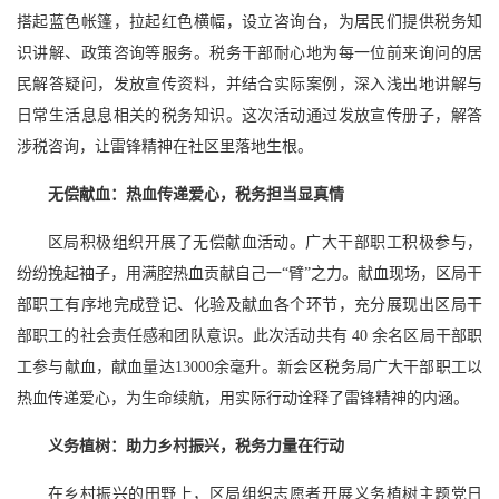
搭起蓝色帐篷，拉起红色横幅，设立咨询台，为居民们提供税务知
识讲解、政策咨询等服务。税务干部耐心地为每一位前来询问的居
民解答疑问，发放宣传资料，并结合实际案例，深入浅出地讲解与
日常生活息息相关的税务知识。这次活动通过发放宣传册子，解答
涉税咨询，让雷锋精神在社区里落地生根。
无偿献血：热血传递爱心，税务担当显真情
区局积极组织开展了无偿献血活动。广大干部职工积极参与，
纷纷挽起袖子，用满腔热血贡献自己一“臂”之力。献血现场，区局干
部职工有序地完成登记、化验及献血各个环节，充分展现出区局干
部职工的社会责任感和团队意识。此次活动共有 40 余名区局干部职
工参与献血，献血量达13000余毫升。新会区税务局广大干部职工以
热血传递爱心，为生命续航，用实际行动诠释了雷锋精神的内涵。
义务植树：助力乡村振兴，税务力量在行动
在乡村振兴的田野上，区局组织志愿者开展义务植树主题党日