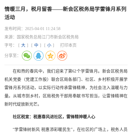
情暖三月，税月留香——新会区税务局学雷锋月系列
活动
发布时间：
2025-04-01 11:24:58
来源：
国家税务总局江门市新会区税务局
字号：
[
大
]
[
中
]
[
小
]
打印本页
分享至：
在和煦的春风中，我们迎来了第62个学雷锋月。新会区税务局
机关党委（党建工作股）联合区局各部门、社区、乡村积极开展学
雷锋月系列活动，以实际行动传承雷锋精神，为社会注入温暖与力
量。从城市到乡村，区局税务干部用奉献书写担当，让雷锋精神在
新时代绽放新光芒。
社区税宣：税惠春风进社区，雷锋精神暖人心
“学雷锋树新风 税惠添彩暖民生”，在社区的广场上，税务人员