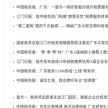
中国税务报：广东：一窗办一网办智能办提升税费服
江门日报：我市税务部门构建“跨境无忧”税费服务体
“第二套账”里的千万秘密——揭秘广东众智生物科技
国家税务总局江门市税务局稽查局依法查处广东众智生物
中国税务报：“粤”来“粤”好！广东A级纳税人缴费人
江门日报：我市发布连续10年纳税缴费信用A级企业
中国税务报：广东税务12366热线“上线”新彩铃
中国税务报：诚信立身，跑出摩托车企“加速度”
南方+：税务师志愿者走进江门园区，赋能企业合规发
中国税务报：夯实征管根基 激活治理效能 广东税务扎