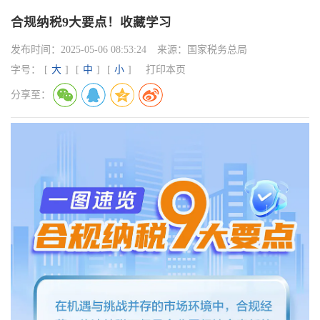
合规纳税9大要点！收藏学习
发布时间：
2025-05-06 08:53:24
来源：
国家税务总局
字号：
[
大
]
[
中
]
[
小
]
打印本页
分享至：