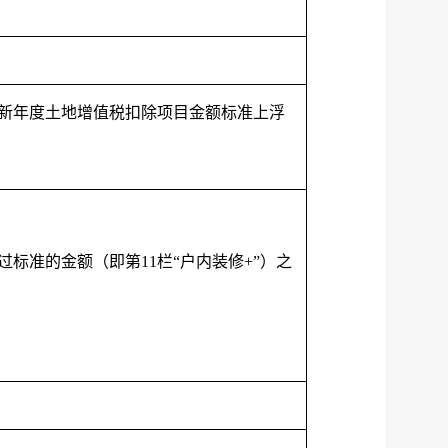
服务网
新年度土地增值税扣除项目金额标准上浮
政务
公示
执法
税务局
电子
标准的金额（即第11栏“户内装修+”）之
微信
微博
新浪
传递
政声
建议
网站