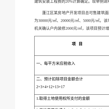
建筑安装工程费的20%计算确定。现举例说
蓬江区某房地产开发项目总可售建筑面积8
为30000元/㎡、20000元/㎡、500
机关确认户内装修2000元/㎡，该项目预
项 目
一、每平方米应税收入
二、预计扣除项目金额合
2=3+4+12+13+17
1.取得土地使用权所支付的金额