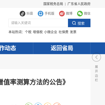
国家税务总局
|
广东省人民政府
抖音
手机版
微博
微信
本站热词：
个税
增值税
小微企业
社保费
发票
作动态
返回省局
展
开
边
栏
增值率测算方法的公告》