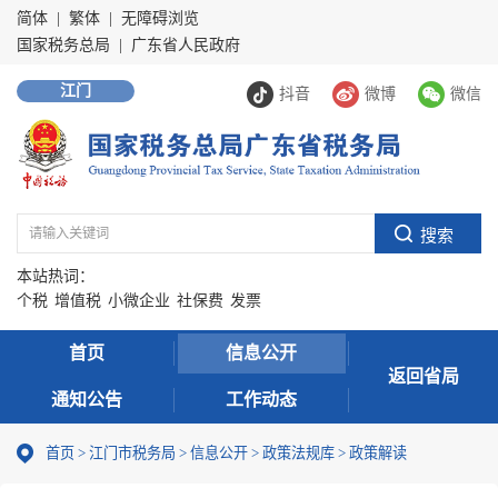
简体
|
繁体
|
无障碍浏览
国家税务总局
|
广东省人民政府
江门
抖音
微博
微信
本站热词：
个税
增值税
小微企业
社保费
发票
首页
信息公开
返回省局
通知公告
工作动态
首页
>
江门市税务局
>
信息公开
>
政策法规库
>
政策解读