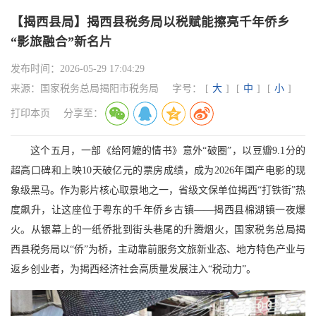
【揭西县局】揭西县税务局以税赋能擦亮千年侨乡
“影旅融合”新名片
发布时间：
2026-05-29 17:04:29
来源：
国家税务总局揭阳市税务局
字号：
[
大
]
[
中
]
[
小
]
打印本页
分享至：
这个五月，一部《给阿嬷的情书》意外“破圈”，以豆瓣9.1分的
超高口碑和上映10天破亿元的票房成绩，成为2026年国产电影的现
象级黑马。作为影片核心取景地之一，省级文保单位揭西“打铁街”热
度飙升，让这座位于粤东的千年侨乡古镇——揭西县棉湖镇一夜爆
火。从银幕上的一纸侨批到街头巷尾的升腾烟火，国家税务总局揭
西县税务局以“侨”为桥，主动靠前服务文旅新业态、地方特色产业与
返乡创业者，为揭西经济社会高质量发展注入“税动力”。