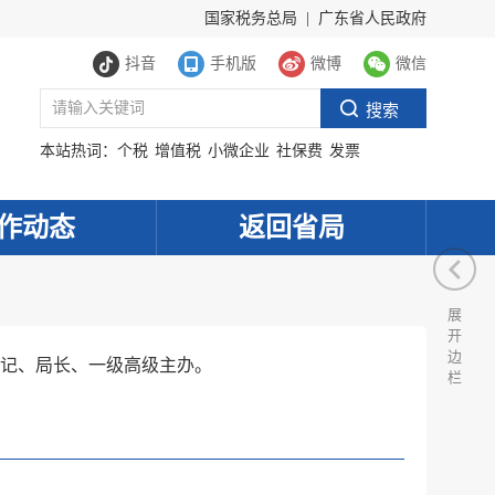
国家税务总局
|
广东省人民政府
抖音
手机版
微博
微信
本站热词：
个税
增值税
小微企业
社保费
发票
作动态
返回省局
展
开
边
记、局长
、一级高级主办
。
栏
服务网
政务
公示
执法