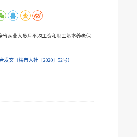
公示
执法
税务局
电子
年全省从业人员月平均工资和职工基本养老保
微信
微博
新浪
发文（梅市人社〔2020〕52号）
传递
政声
建议
网站