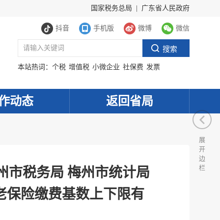
国家税务总局
|
广东省人民政府
抖音
手机版
微博
微信
本站热词：
个税
增值税
小微企业
社保费
发票
作动态
返回省局
展
开
边
栏
州市税务局 梅州市统计局
养老保险缴费基数上下限有
服务网
政务