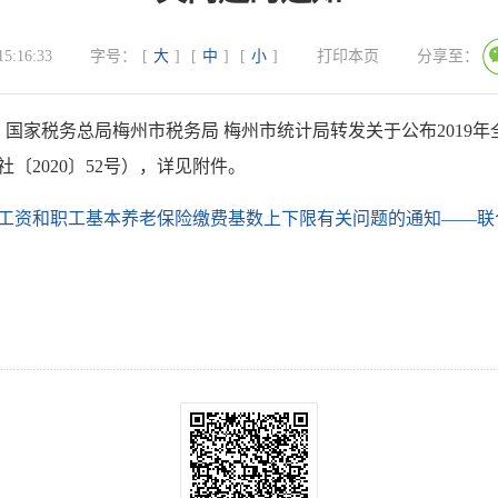
15:16:33
字号：
[
大
]
[
中
]
[
小
]
打印本页
分享至：
 国家税务总局梅州市税务局 梅州市统计局转发关于公布2019
〔2020〕52号），详见附件。
均工资和职工基本养老保险缴费基数上下限有关问题的通知——联合