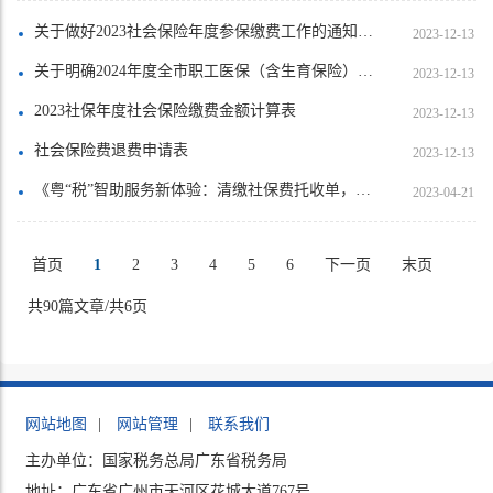
关于做好2023社会保险年度参保缴费工作的通知（梅市社保函〔2023〕20号）
2023-12-13
关于明确2024年度全市职工医保（含生育保险）参保缴费基数上下限的通知（梅市医保〔2023〕10号）
2023-12-13
2023社保年度社会保险缴费金额计算表
2023-12-13
社会保险费退费申请表
2023-12-13
《粤“税”智助服务新体验：清缴社保费托收单，不用扎推，家门口就能办！》
2023-04-21
首页
1
2
3
4
5
6
下一页
末页
共90篇文章/共6页
网站地图
|
网站管理
|
联系我们
主办单位：国家税务总局广东省税务局
地址：广东省广州市天河区花城大道767号