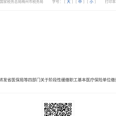
国家税务总局梅州市税务局
字号：
[
大
]
[
中
]
[
小
]
打印本
3号)转发省医保局等四部门关于阶段性缓缴职工基本医疗保险单位缴费的