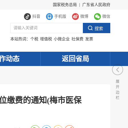
国家税务总局
|
广东省人民政府
抖音
手机版
微博
微信
本站热词：
个税
增值税
小微企业
社保费
发票
作动态
返回省局
展
开
边
栏
位缴费的通知(梅市医保