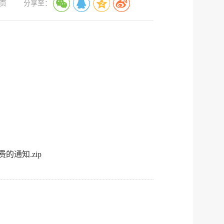
服务网
政务
页
分享至：
公示
执法
税务局
电子
微信
微博
新浪
传递
政声
建议
网站
通知.zip