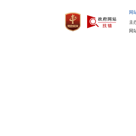
网
主
网站