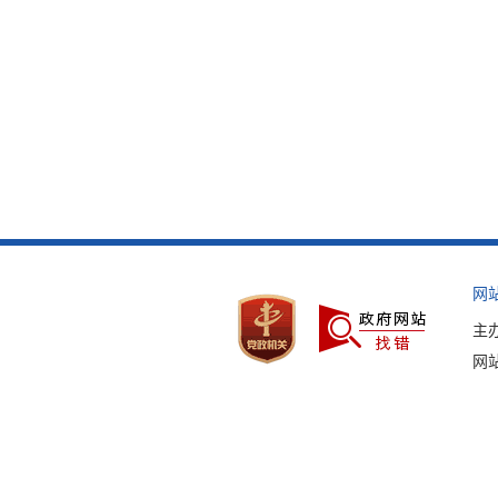
网
主
网站