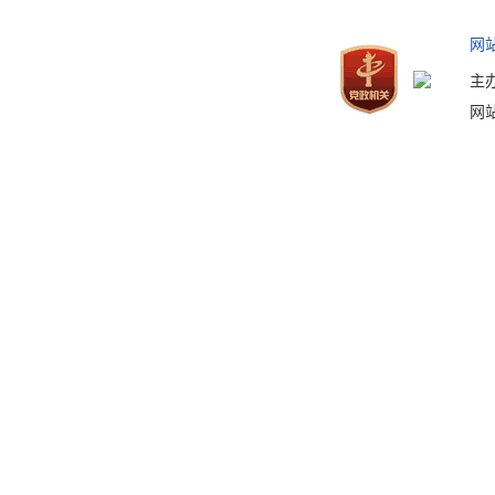
网
主
网站