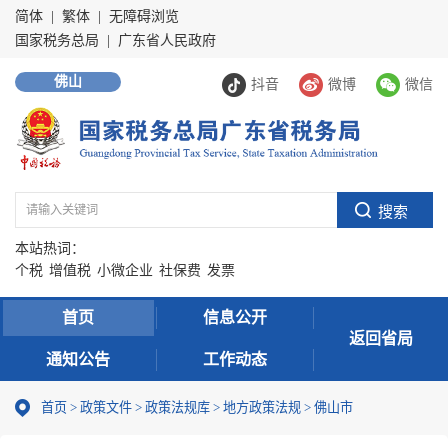
简体
|
繁体
|
无障碍浏览
国家税务总局
|
广东省人民政府
佛山
抖音
微博
微信
本站热词：
个税
增值税
小微企业
社保费
发票
首页
信息公开
返回省局
通知公告
工作动态
首页
>
政策文件
>
政策法规库
>
地方政策法规
>
佛山市