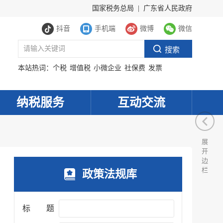
国家税务总局
|
广东省人民政府
抖音
手机端
微博
微信
本站热词：
个税
增值税
小微企业
社保费
发票
纳税服务
互动交流
展
开
边
栏
政策法规库
标 题