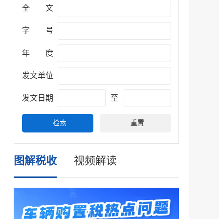
全 文
字 号
服务网
年 度
政务
发文单位
公示
执法
发文日期
至
税务局
电子
微信
微博
图解税收
视频解读
传递
政声
建议
网站