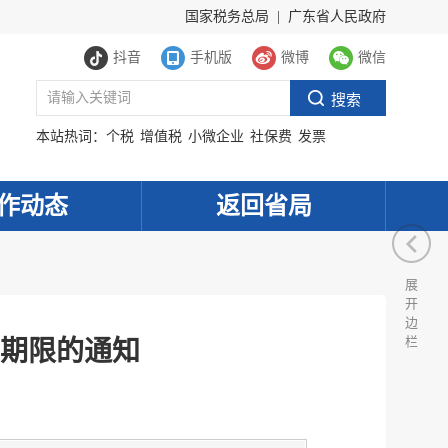
国家税务总局
|
广东省人民政府
抖音
手机版
微博
微信
本站热词：
个税
增值税
小微企业
社保费
发票
作动态
返回省局
展
开
边
栏
费期限的通知