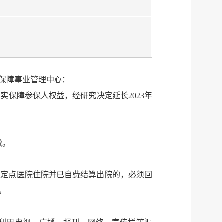
保障事业管理中心：
保障参保人权益，经研究决定延长2023年
服务网
政务
缴。
公示
执法
内定点医院住院并已自费结算出院的，必须回
税务局
电子
。
微信