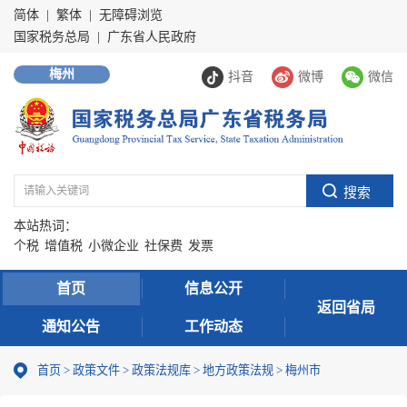
简体
|
繁体
|
无障碍浏览
国家税务总局
|
广东省人民政府
梅州
抖音
微博
微信
本站热词：
个税
增值税
小微企业
社保费
发票
首页
信息公开
返回省局
通知公告
工作动态
首页
>
政策文件
>
政策法规库
>
地方政策法规
>
梅州市