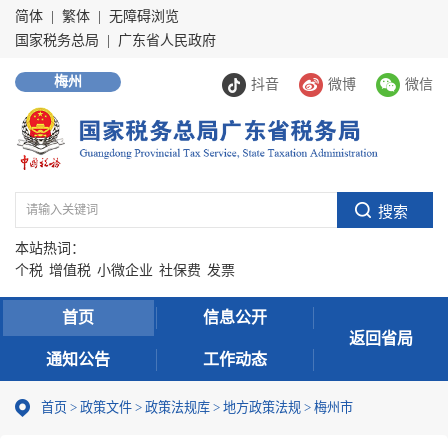
简体
|
繁体
|
无障碍浏览
国家税务总局
|
广东省人民政府
梅州
抖音
微博
微信
本站热词：
个税
增值税
小微企业
社保费
发票
首页
信息公开
返回省局
通知公告
工作动态
首页
>
政策文件
>
政策法规库
>
地方政策法规
>
梅州市