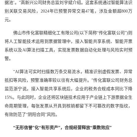
据池’。”高新兴公司财务总监刘宇斌介绍。这套系统通过智能算法识
别关联交易风险，2024年已预警异常交易47笔，涉及金额超800万
元。
佛山市传化富联精细化工有限公司(以下简称“传化富联公司”)则
将人工智能技术运用到票据管理中，接入智能共享系统、智能开票
系统以及AI算法扫描工具，实现发票数据自动化处理与风险实时预
警。
“AI算法可实时扫描数万条交易流水，精准识别虚假发票、异常
抵扣等风险，预警准确率较以往有大幅提升。”传化富联公司财务总
监范浙宁说。接入智能共享系统后，企业的税务合规成本同比下降
15%。与此同时，企业还将区块链技术应用于产业链上下游票据全生
命周期管理，每张发票从开具到核销都留下不可篡改的数字指纹，
有效防范了“阴阳合同”风险。
“无形信誉”化“有形资产”，合规经营释放“乘数效应”