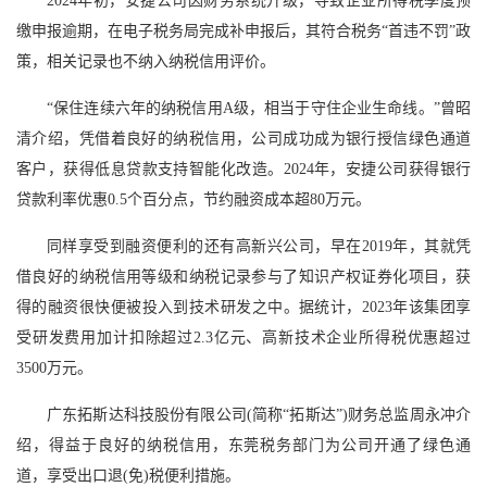
2024年初，安捷公司因财务系统升级，导致企业所得税季度预
缴申报逾期，在电子税务局完成补申报后，其符合税务“首违不罚”政
策，相关记录也不纳入纳税信用评价。
“保住连续六年的纳税信用A级，相当于守住企业生命线。”曾昭
清介绍，凭借着良好的纳税信用，公司成功成为银行授信绿色通道
客户，获得低息贷款支持智能化改造。2024年，安捷公司获得银行
贷款利率优惠0.5个百分点，节约融资成本超80万元。
同样享受到融资便利的还有高新兴公司，早在2019年，其就凭
借良好的纳税信用等级和纳税记录参与了知识产权证券化项目，获
得的融资很快便被投入到技术研发之中。据统计，2023年该集团享
受研发费用加计扣除超过2.3亿元、高新技术企业所得税优惠超过
3500万元。
广东拓斯达科技股份有限公司(简称“拓斯达”)财务总监周永冲介
绍，得益于良好的纳税信用，东莞税务部门为公司开通了绿色通
道，享受出口退(免)税便利措施。