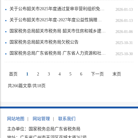
关于公布韶关市2025年度通过复审非营利组织免税资格单位名单的通知
2026-01-13
关于公布韶关市2025年度-2027年度公益性捐赠税前扣除资格群众团体名单的通知
2026-01-13
国家税务总局韶关市税务局 韶关市住房和城乡建设管理局关于《国家税务总局韶关市税务局 韶关市住房和城乡建设管理局关于发布韶关市2022年土地增值税扣除项目金额标准的公告（征求意见稿）》公开征求意见的通知
2026-01-06
国家税务总局韶关市税务局欠税公告
2025-10-31
国家税务总局广东省税务局 广东省人力资源和社会保障厅 广东省医疗保障局关于暂停办理社会保险费业务的通告
2025-10-30
首页
1
2
3
4
5
6
下一页
末页
共266篇文章/共18页
网站地图
|
网站管理
|
联系我们
主办单位：国家税务总局广东省税务局
地址：广东省广州市天河区花城大道767号